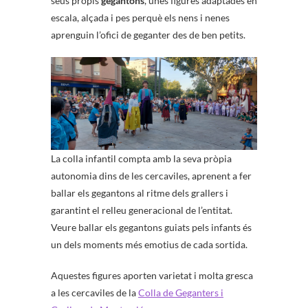
seus propis
gegantons
, unes figures adaptades en
escala, alçada i pes perquè els nens i nenes
aprenguin l’ofici de geganter des de ben petits.
La colla infantil compta amb la seva pròpia
autonomia dins de les cercaviles, aprenent a fer
ballar els gegantons al ritme dels grallers i
garantint el relleu generacional de l’entitat.
Veure ballar els gegantons guiats pels infants és
un dels moments més emotius de cada sortida.
Aquestes figures aporten varietat i molta gresca
a les cercaviles de la
Colla de Geganters i