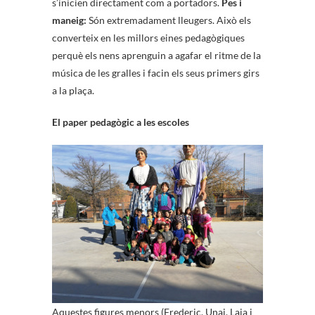
s’inicien directament com a portadors.
Pes i
maneig:
Són extremadament lleugers. Això els
converteix en les millors eines pedagògiques
perquè els nens aprenguin a agafar el ritme de la
música de les gralles i facin els seus primers girs
a la plaça.
El paper pedagògic a les escoles
Aquestes figures menors (Frederic, Unai, Laia i