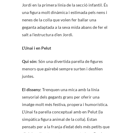
Jordi en la primera línia de la secció infantil. És
una figura molt dinàmica i estimada pels nens i
nenes de la colla que volen fer ballar una
geganta adaptada a la seva mida abans de fer el
salt a l’estructura d’en Jordi.
L’Unai i en Pelut
Qui són:
Són una divertida parella de figures
menors que gairebé sempre surten i desfilen
juntes.
El disseny:
Trenquen una mica amb la línia
senyorial dels gegants grans per oferir una
imatge molt més festiva, propera i humorística.
L’Unai fa parella conceptual amb en Pelut (la
simpàtica figura animal de la colla). Estan
pensats per a la franja d’edat dels més petits que