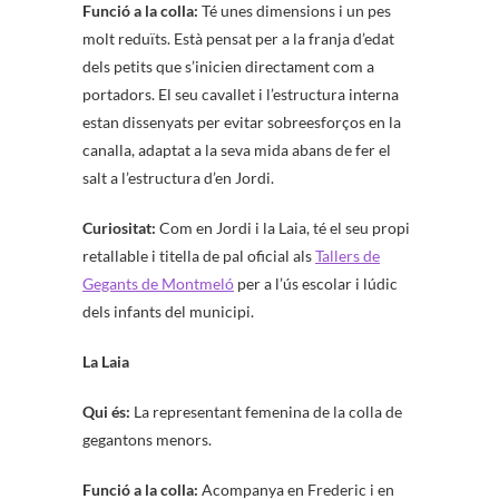
Funció a la colla:
Té unes dimensions i un pes
molt reduïts. Està pensat per a la franja d’edat
dels petits que s’inicien directament com a
portadors. El seu cavallet i l’estructura interna
estan dissenyats per evitar sobreesforços en la
canalla, adaptat a la seva mida abans de fer el
salt a l’estructura d’en Jordi.
Curiositat:
Com en Jordi i la Laia, té el seu propi
retallable i titella de pal oficial als
Tallers de
Gegants de Montmeló
per a l’ús escolar i lúdic
dels infants del municipi.
La Laia
Qui és:
La representant femenina de la colla de
gegantons menors.
Funció a la colla:
Acompanya en Frederic i en